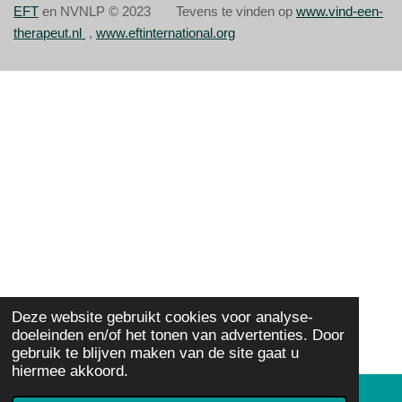
:
EFT
en NVNLP © 2023 Tevens te vinden op
www.vind-een-
r
r
r
r
2
therapeut.nl
,
www.eftinternational.org
e
e
e
e
.
8
n
n
n
n
s
t
e
r
r
e
n
Deze website gebruikt cookies voor analyse-
doeleinden en/of het tonen van advertenties. Door
gebruik te blijven maken van de site gaat u
hiermee akkoord.