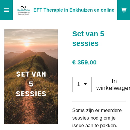
Ga
EFT Therapie in Enkhuizen en online
direct
naar
de
Set van 5
hoofdinhoud
sessies
€ 359,00
In
winkelwage
Soms zijn er meerdere
sessies nodig om je
issue aan te pakken.