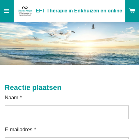
Ga
EFT Therapie in Enkhuizen en online
direct
naar
de
hoofdinhoud
Reactie plaatsen
Naam *
E-mailadres *