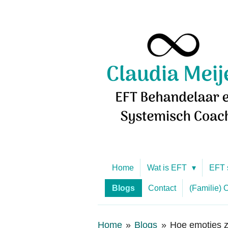
Ga
direct
naar
de
hoofdinhoud
Home
Wat is EFT
EFT 
Blogs
Contact
(Familie) 
Home
»
Blogs
»
Hoe emoties z