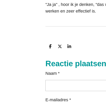
"Ja ja" , hoor ik je denken, "das
werken en zeer effectief is.
D
D
S
e
e
h
l
e
a
e
l
r
Reactie plaatse
n
e
Naam *
E-mailadres *