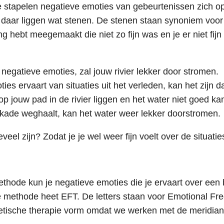
e stapelen negatieve emoties van gebeurtenissen zich op?
 daar liggen wat stenen. De stenen staan synoniem voor
g hebt meegemaakt die niet zo fijn was en je er niet fijn
hebt van negatieve emoties, zal jouw rivie
ies ervaart van situaties uit het verleden, kan het zijn da
op jouw pad in de rivier liggen en het water niet goed ka
kade weghaalt, kan het water weer lekker doorstromen.
eel zijn? Zodat je je wel weer fijn voelt over de situatie
thode kun je negatieve emoties die je ervaart over een
e methode heet EFT. De letters staan voor Emotional F
getische therapie vorm omdat we werken met de meridian